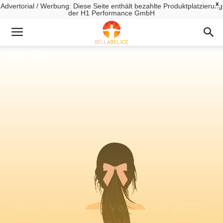
X
Advertorial / Werbung: Diese Seite enthält bezahlte Produktplatzierung
der H1 Performance GmbH
Home
Haare
Haar-Vitamine Vergleich 2022:
Die besten Haar-Vitamine