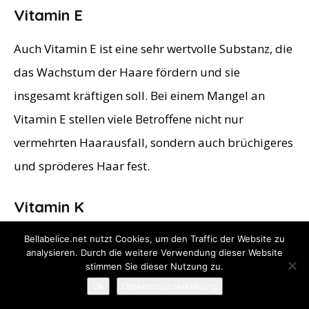
Vitamin E
Auch Vitamin E ist eine sehr wertvolle Substanz, die
das Wachstum der Haare fördern und sie
insgesamt kräftigen soll. Bei einem Mangel an
Vitamin E stellen viele Betroffene nicht nur
vermehrten Haarausfall, sondern auch brüchigeres
und spröderes Haar fest.
Vitamin K
Da Vitamin K die Blutgerinnung regulieren soll,
Bellabelice.net nutzt Cookies, um den Traffic der Website zu
analysieren. Durch die weitere Verwendung dieser Website
kann es die Durchblutung und gesunde Haare
stimmen Sie dieser Nutzung zu.
fördern. Darüber hinaus hilft Vitamin K bei dem
Ok
Datenschutzerklärung