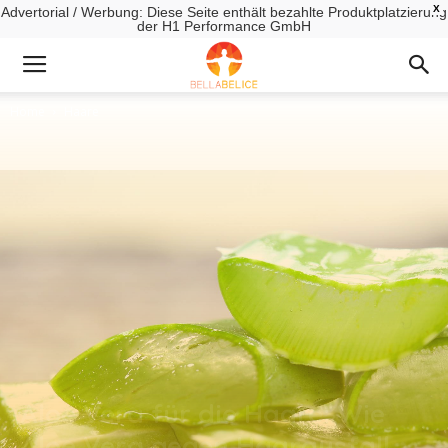
X
Advertorial / Werbung: Diese Seite enthält bezahlte Produktplatzierung
der H1 Performance GmbH
Home
Haare
Aloe Vera für die Haare: Wie
Aloe Vera gegen Haarausfall