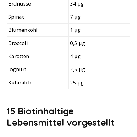
​Erdnüsse
34 µg
​Spinat
7 µg
​Blumenkohl
1 µg
Broccoli
0,5 µg
​Karotten
4 µg
​Joghurt
3,5 µg
​Kuhmilch
25 µg
15 Biotinhaltige
Lebensmittel vorgestellt