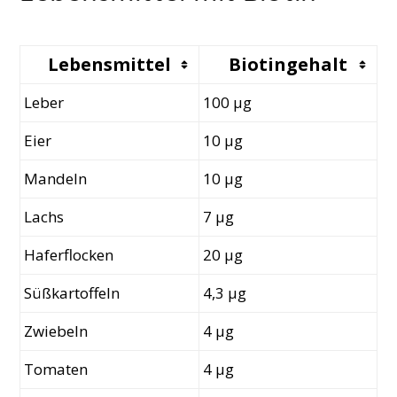
Lebensmittel
​Biotingehalt
Leber
100 µg
​Eier
10 µg
​Mandeln
10 µg
​Lachs
7 µg
Haferflocken
20 µg
​Süßkartoffeln
4,3 µg
​Zwiebeln
4 µg
​Tomaten
4 µg