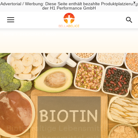
X
Advertorial / Werbung: Diese Seite enthält bezahlte Produktplatzierung
der H1 Performance GmbH
Home
Gesundheit
Biotin
Biotinhaltige Lebensmittel: Die
Top 15 Lebensmittel mit Biotin