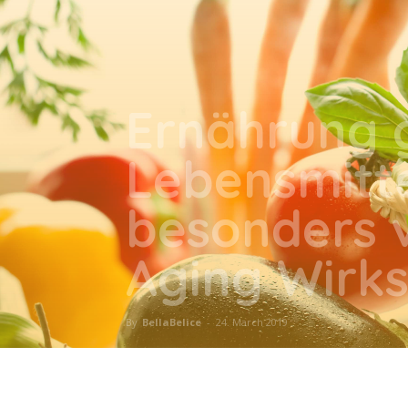
Ernährung g
Lebensmitte
besonders v
Aging Wirks
By
BellaBelice
-
24. March 2019