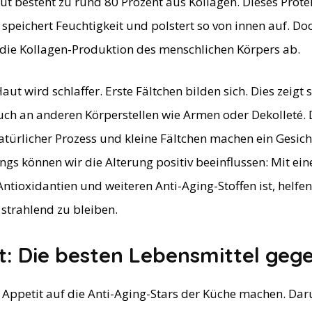
t besteht zu rund 80 Prozent aus Kollagen. Dieses Protein
, speichert Feuchtigkeit und polstert so von innen auf. D
die Kollagen-Produktion des menschlichen Körpers ab.
aut wird schlaffer. Erste Fältchen bilden sich. Dies zeigt 
uch an anderen Körperstellen wie Armen oder Dekolleté. 
atürlicher Prozess und kleine Fältchen machen ein Gesicht
ings können wir die Alterung positiv beeinflussen: Mit ei
Antioxidantien und weiteren Anti-Aging-Stoffen ist, helfe
 strahlend zu bleiben.
t: Die besten Lebensmittel geg
Appetit auf die Anti-Aging-Stars der Küche machen. Dar