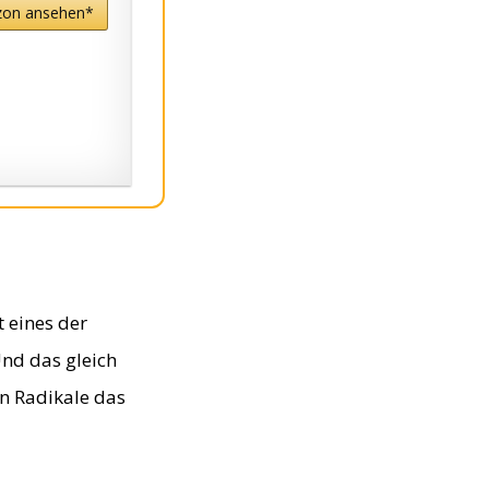
zon ansehen*
t eines der
Und das gleich
en Radikale das