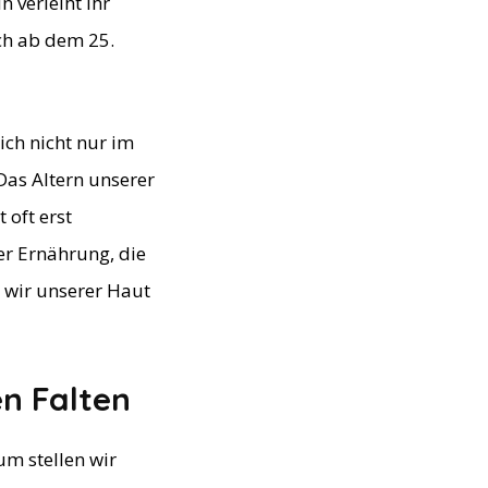
 verleiht ihr
och ab dem 25.
sich nicht nur im
Das Altern unserer
 oft erst
ner Ernährung, die
n wir unserer Haut
en Falten
um stellen wir