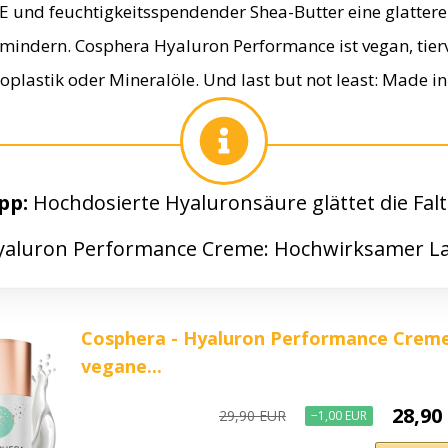
E und feuchtigkeitsspendender Shea-Butter eine glatter
mindern. Cosphera Hyaluron Performance ist vegan, tier
roplastik oder Mineralöle. Und last but not least: Made 
ipp:
​Hochdosierte Hyaluronsäure glättet die Fal
​Hyaluron Performance Creme: ​Hochwirksamer La
Cosphera - Hyaluron Performance Creme
vegane...
28,90
29,90 EUR
−1,00 EUR