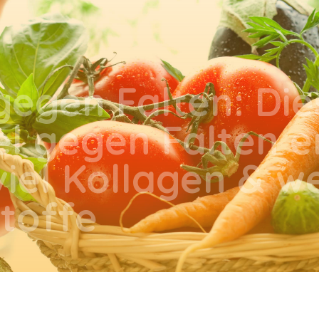
egen Falten: Die
l gegen Falten e
iel Kollagen & we
toffe