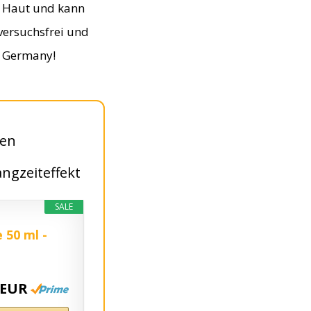
e Haut und kann
versuchsfrei und
in Germany!
ten
ngzeiteffekt
SALE
 50 ml -
 EUR