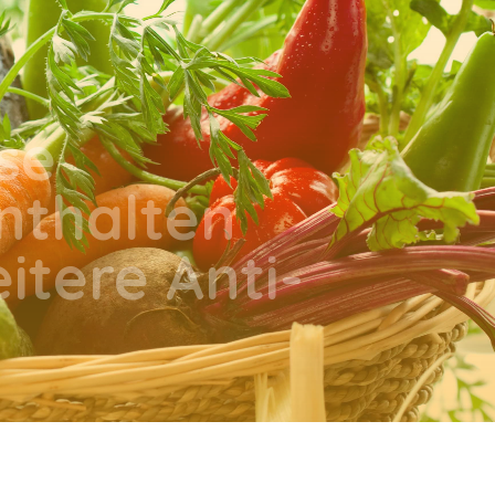
se
nthalten
itere Anti-