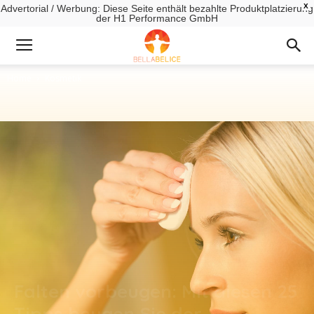
X
Advertorial / Werbung: Diese Seite enthält bezahlte Produktplatzierung
der H1 Performance GmbH
Home
Kosmetik
Falten vorbeugen: Mit diesen 25
Tipps beugen Sie der