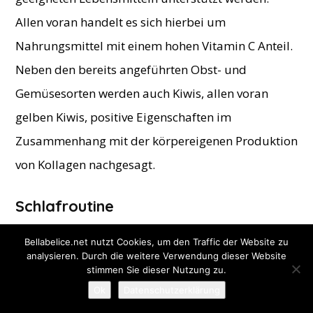
Allen voran handelt es sich hierbei um
Nahrungsmittel mit einem hohen Vitamin C Anteil.
Neben den bereits angeführten Obst- und
Gemüsesorten werden auch Kiwis, allen voran
gelben Kiwis, positive Eigenschaften im
Zusammenhang mit der körpereigenen Produktion
von Kollagen nachgesagt.
Schlafroutine
Die Mär vom Schönheitsschlaf ist definitiv kein
Bellabelice.net nutzt Cookies, um den Traffic der Website zu
analysieren. Durch die weitere Verwendung dieser Website
Märchen!
stimmen Sie dieser Nutzung zu.
Ok
Datenschutzerklärung
#1 Holen Sie sich Ihren Schönheitsschlaf